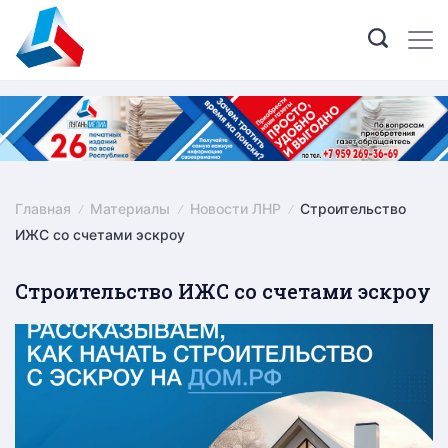
Skip
to
content
Главная
Материалы
Новости ЛНР
Строительство
ИЖС со счетами эскроу
Строительство ИЖС со счетами эскроу