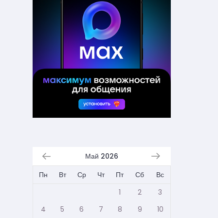
Май 2026
Пн
Вт
Ср
Чт
Пт
Сб
Вс
1
2
3
4
5
6
7
8
9
10