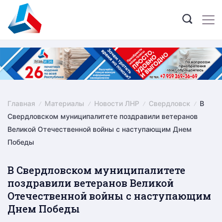
Skip
to
content
Главная
Материалы
Новости ЛНР
Свердловск
В
Свердловском муниципалитете поздравили ветеранов
Великой Отечественной войны с наступающим Днем
Победы
В Свердловском муниципалитете
поздравили ветеранов Великой
Отечественной войны с наступающим
Днем Победы