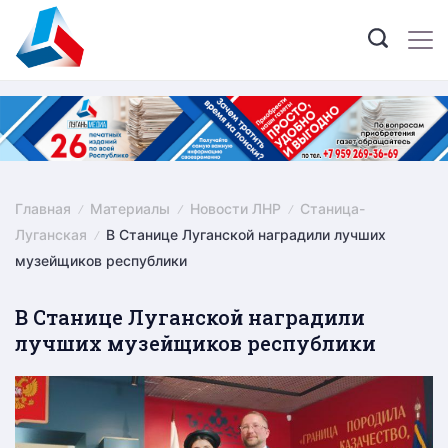
Skip
to
content
Главная
Материалы
Новости ЛНР
Станица-
Луганская
В Станице Луганской наградили лучших
музейщиков республики
В Станице Луганской наградили
лучших музейщиков республики