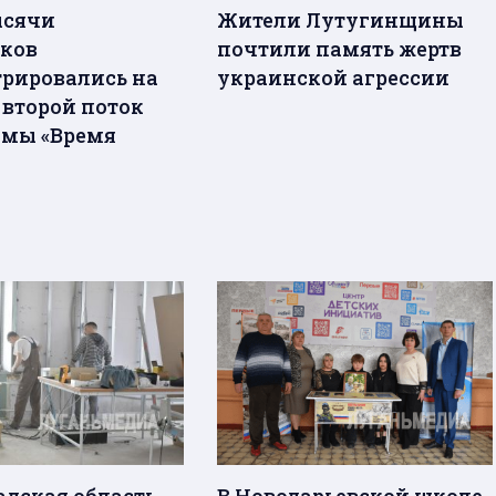
ысячи
Жители Лутугинщины
ков
почтили память жертв
трировались на
украинской агрессии
 второй поток
мы «Время
адская область
В Новодарьевской школе