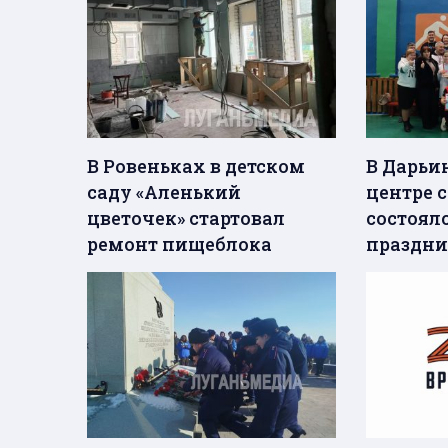
В Ровеньках в детском
В Дарьи
саду «Аленький
центре с
цветочек» стартовал
состоял
ремонт пищеблока
праздни