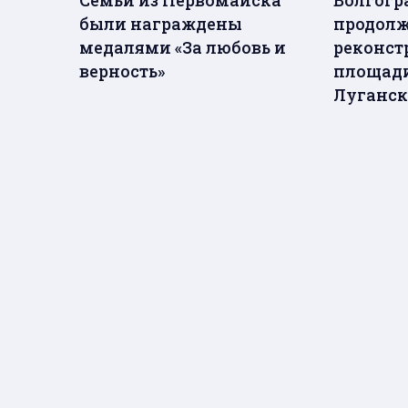
были награждены
продолж
медалями «За любовь и
реконст
верность»
площади
Луганс