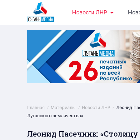
Skip
Новости ЛНР
Нов
to
content
Главная
Материалы
Новости ЛНР
Леонид Па
Луганского землячества»
Леонид Пасечник: «Столицу