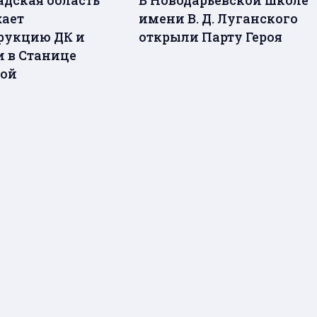
ает
имени В. Д. Луганского
рукцию ДК и
открыли Парту Героя
 в Станице
кой