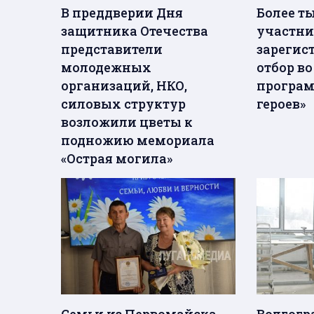
В преддверии Дня
Более т
защитника Отечества
участни
представители
зарегис
молодежных
отбор во
организаций, НКО,
програм
силовых структур
героев»
возложили цветы к
подножию мемориала
«Острая могила»
Семьи из Первомайска
Волгогр