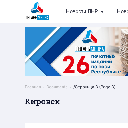
Skip
Новости ЛНР
Нов
to
content
Главная
Documents
/
Страница 3
(Page 3)
Кировск