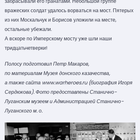
забрасывали его гранатами. Небольшой группе
вражеских солдат удалось ворваться на мост. Пятерых
из них Москальчук и Борисов уложили на месте,
остальные убежали.
А вскоре по Имперскому мосту уже шли наши
тридцатьчетверки!
Полосу подготовил Петр Макаров,
по материалам Музея донского казачества,
а также сайта www.warheroes.ru (биография Игоря
Сердюкова). Фото предоставлены Станично-
Луганским музеем и Администрацией Станично-
Луганского м. о.