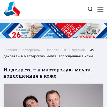
Skip
to
content
Главная
Материалы
Новости ЛНР
Луганск
Из
декрета – в мастерскую: мечта, воплощенная в коже
Из декрета – в мастерскую: мечта,
воплощенная в коже