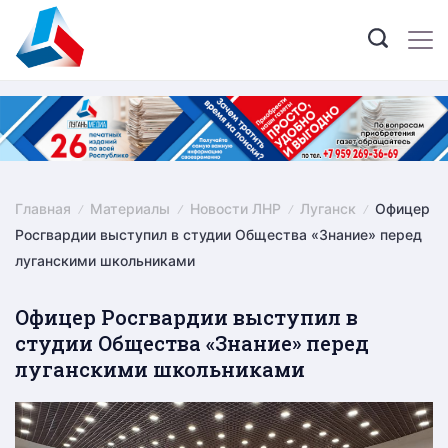
Skip
to
content
Главная
Материалы
Новости ЛНР
Луганск
Офицер
Росгвардии выступил в студии Общества «Знание» перед
луганскими школьниками
Офицер Росгвардии выступил в
студии Общества «Знание» перед
луганскими школьниками