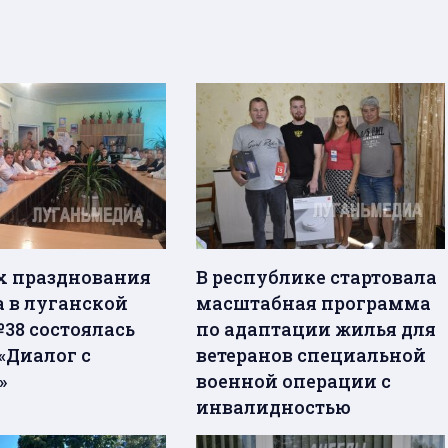
х празднования
В республике стартовала
а в луганской
масштабная программа
38 состоялась
по адаптации жилья для
«Диалог с
ветеранов специальной
»
военной операции с
инвалидностью