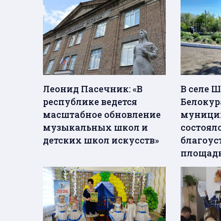
Леонид Пасечник: «В
В селе 
республике ведется
Белокур
масштабное обновление
муницип
музыкальных школ и
состоял
детских школ искусств»
благоус
площад