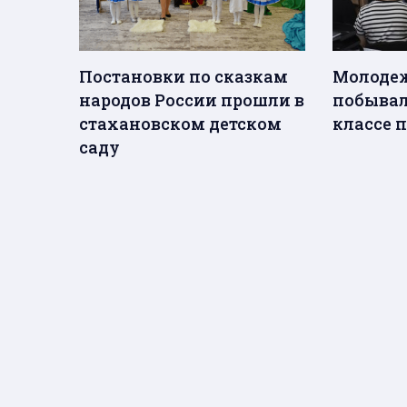
Постановки по сказкам
Молодеж
народов России прошли в
побывал
стахановском детском
классе 
саду