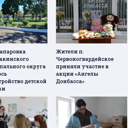
Шапаровка
Жители п.
акинского
Червоногвардейское
ального округа
приняли участие в
ось
акции «Ангелы
тройство детской
Донбасса»
ки