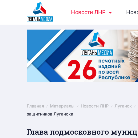
Skip
Новости ЛНР
Нов
to
content
Главная
Материалы
Новости ЛНР
Луганск
защитников Луганска
Глава подмосковного муни