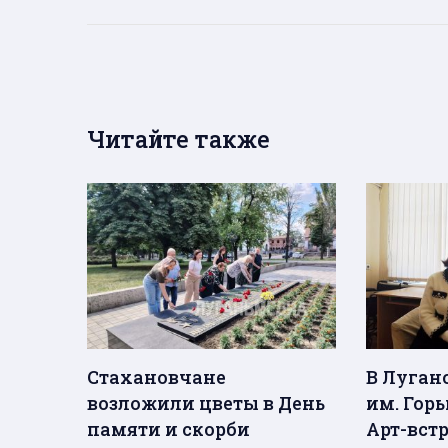
Читайте также
Стахановчане
В Луган
возложили цветы в День
им. Горь
памяти и скорби
Арт-вст