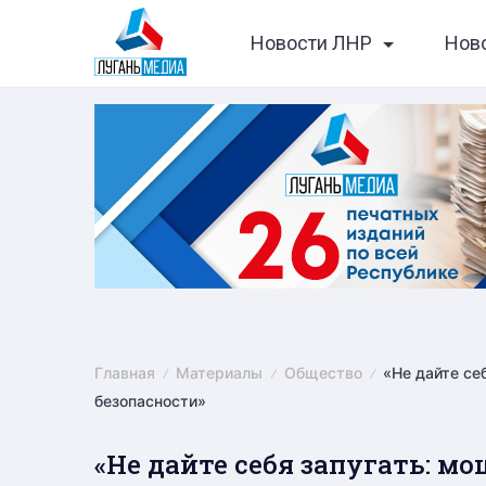
Skip
Новости ЛНР
Нов
to
content
Главная
Материалы
Общество
«Не дайте се
безопасности»
«Не дайте себя запугать: 