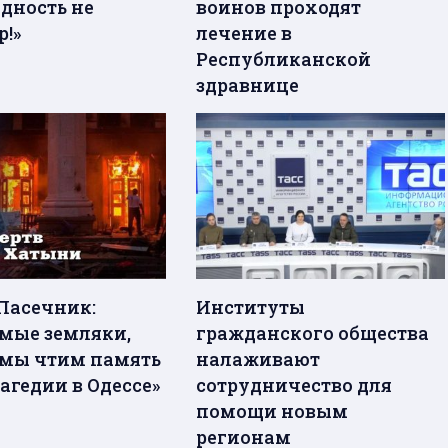
дность не
воинов проходят
!»
лечение в
Республиканской
здравнице
Пасечник:
Институты
мые земляки,
гражданского общества
 мы чтим память
налаживают
агедии в Одессе»
сотрудничество для
помощи новым
регионам