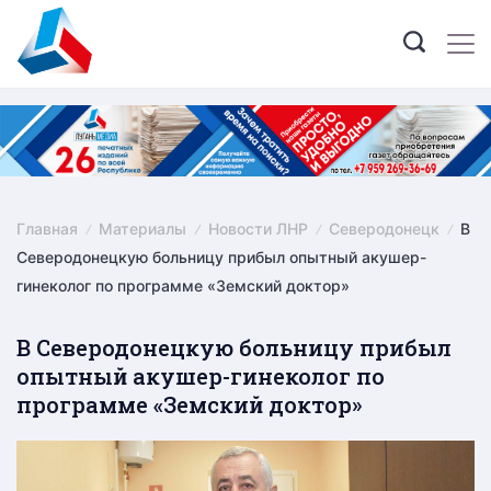
Skip
to
content
Главная
Материалы
Новости ЛНР
Северодонецк
В
Северодонецкую больницу прибыл опытный акушер-
гинеколог по программе «Земский доктор»
В Северодонецкую больницу прибыл
опытный акушер-гинеколог по
программе «Земский доктор»