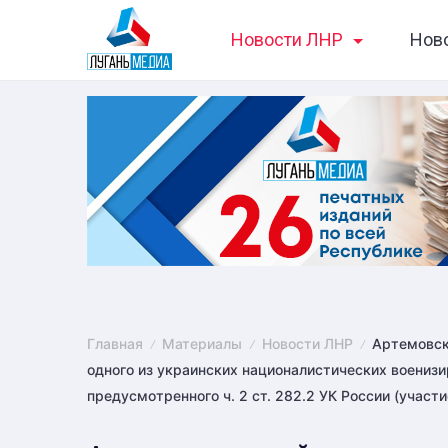
Skip
Новости ЛНР
Нов
to
content
Главная
Материалы
Новости ЛНР
Артемовск
одного из украинских националистических воениз
предусмотренного ч. 2 ст. 282.2 УК России (участ