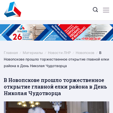
Skip
to
content
Главная
Материалы
Новости ЛНР
Новопсков
В
Новопскове прошло торжественное открытие главной елки
района в День Николая Чудотворца
В Новопскове прошло торжественное
открытие главной елки района в День
Николая Чудотворца