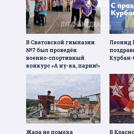
В Сватовской гимназии
Леонид 
№7 был проведён
поздрав
военно-спортивный
Курбан-
конкурс «А ну-ка, парни!»
Жара не помеха
В Красн