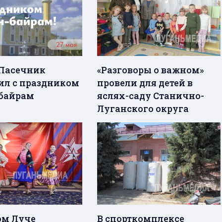
Пасечник
«Разговоры о важном»
ил с праздником
провели для детей в
байрам
яслях-саду Станично-
Луганского округа
ом Луче
В спорткомплексе