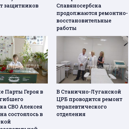
т защитников
Славяносербска
продолжаются ремонтно-
восстановительные
работы
е Парты Героя в
В Станично-Луганской
огибшего
ЦРБ проводится ремонт
ка СВО Алексея
терапевтического
на состоялось в
отделения
ской