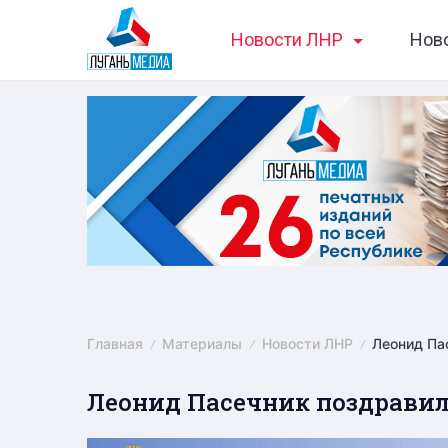
Skip
Новости ЛНР
Нов
to
content
Главная
Материалы
Новости ЛНР
Леонид Па
Леонид Пасечник поздравил