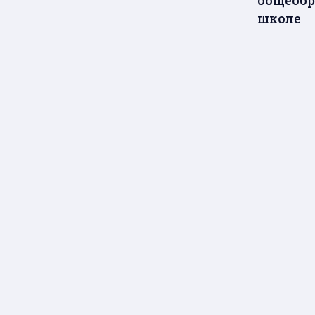
общеобр
школе