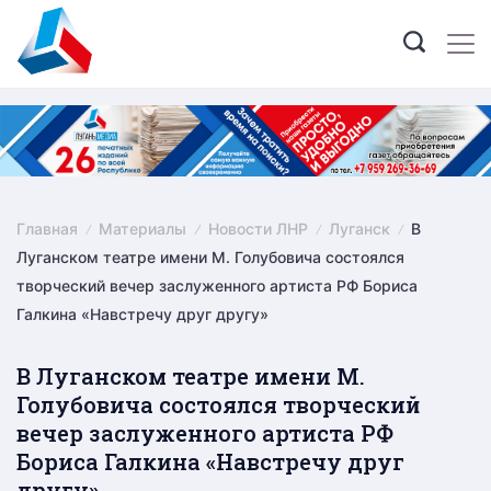
Skip
to
content
Главная
Материалы
Новости ЛНР
Луганск
В
Луганском театре имени М. Голубовича состоялся
творческий вечер заслуженного артиста РФ Бориса
Галкина «Навстречу друг другу»
В Луганском театре имени М.
Голубовича состоялся творческий
вечер заслуженного артиста РФ
Бориса Галкина «Навстречу друг
другу»