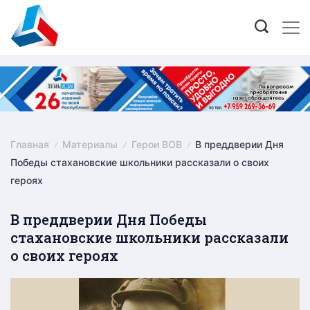
Skip
to
content
Главная
Материалы
Герои ВОВ
В преддверии Дня
Победы стахановские школьники рассказали о своих
героях
В преддверии Дня Победы
стахановские школьники рассказали
о своих героях