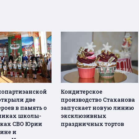
нопартизанской
Кондитерское
открыли две
производство Стаханова
роев в память о
запускает новую линию
никах школы-
эксклюзивных
ках СВО Юрии
праздничных тортов
ине и