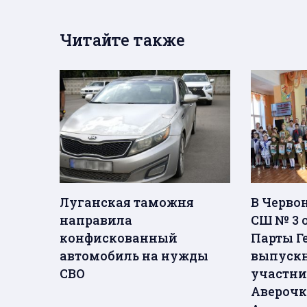
Читайте также
Луганская таможня
В Черво
направила
СШ № 3 
конфискованный
Парты Ге
автомобиль на нужды
выпуск
СВО
участни
Аверочк