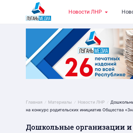
Skip
Новости ЛНР
Нов
to
content
Главная
Материалы
Новости ЛНР
Дошкольны
на конкурс родительских инициатив Общества «Зн
Дошкольные организации и