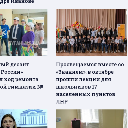
дре Иванове
ый десант
Просвещаемся вместе со
 России»
«Знанием»: в октябре
л ход ремонта
прошли лекции для
ой гимназии №
школьников 17
населенных пунктов
ЛНР