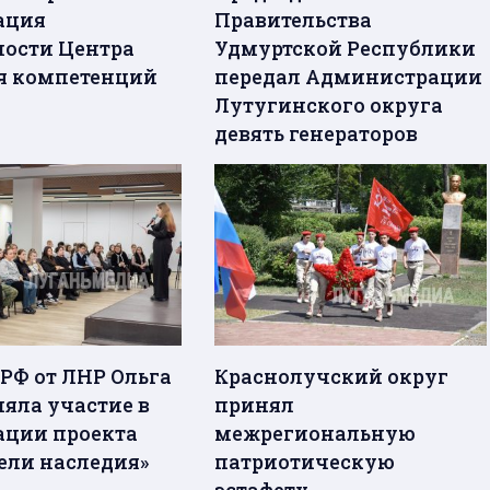
ация
Правительства
ности Центра
Удмуртской Республики
я компетенций
передал Администрации
Лутугинского округа
девять генераторов
 РФ от ЛНР Ольга
Краснолучский округ
няла участие в
принял
ации проекта
межрегиональную
ели наследия»
патриотическую
эстафету