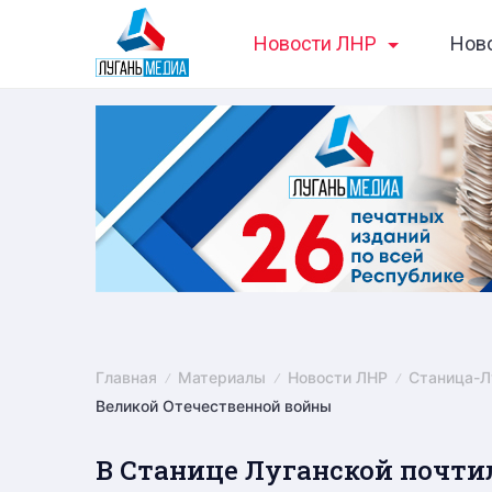
Skip
Новости ЛНР
Нов
to
content
Главная
Материалы
Новости ЛНР
Станица-Л
Великой Отечественной войны
В Станице Луганской почти