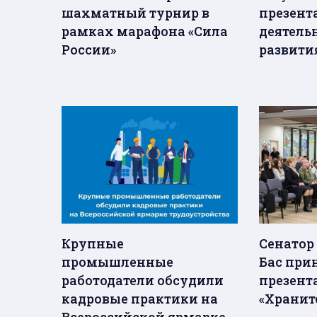
шахматный турнир в
презент
рамках марафона «Сила
деятель
России»
развити
Крупные
Сенатор
промышленные
Бас при
работодатели обсудили
презент
кадровые практики на
«Хранит
Всероссийской ярмарке