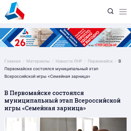
Skip
to
content
Главная
Материалы
Новости ЛНР
Первомайск
В
Первомайске состоялся муниципальный этап
Всероссийской игры «Семейная зарница»
В Первомайске состоялся
муниципальный этап Всероссийской
игры «Семейная зарница»