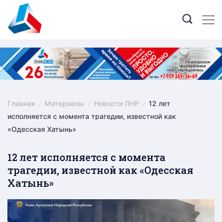
Skip
to
content
Главная
Материалы
Новости ЛНР
12 лет
исполняется с момента трагедии, известной как
«Одесская Хатынь»
12 лет исполняется с момента
трагедии, известной как «Одесская
Хатынь»