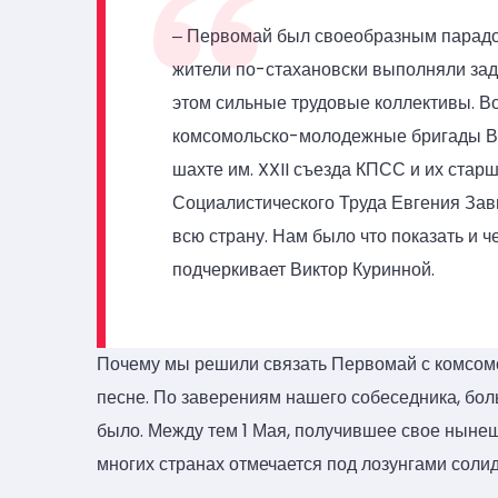
‒ Первомай был своеобразным парадом
жители по-стахановски выполняли зада
этом сильные трудовые коллективы. В
комсомольско-молодежные бригады Ви
шахте им. XXII съезда КПСС и их стар
Социалистического Труда Евгения Завь
всю страну. Нам было что показать и ч
подчеркивает Виктор Куринной.
Почему мы решили связать Первомай с комсом
песне. По заверениям нашего собеседника, боль
было. Между тем 1 Мая, получившее свое нынешн
многих странах отмечается под лозунгами соли