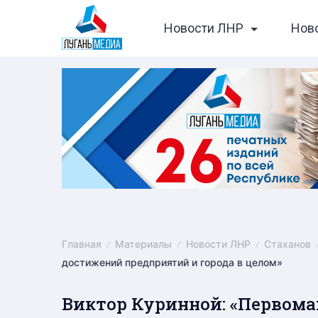
Skip
Новости ЛНР
Нов
to
content
Главная
Материалы
Новости ЛНР
Стаханов
достижений предприятий и города в целом»
Виктор Куринной: «Первома