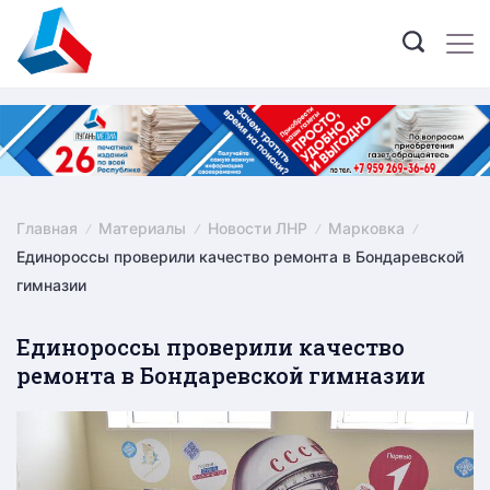
Skip
to
content
Главная
Материалы
Новости ЛНР
Марковка
Единороссы проверили качество ремонта в Бондаревской
гимназии
Единороссы проверили качество
ремонта в Бондаревской гимназии