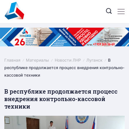
Skip
to
content
Главная
Материалы
Новости ЛНР
Луганск
В
республике продолжается процесс внедрения контрольно-
кассовой техники
В республике продолжается процесс
внедрения контрольно-кассовой
техники