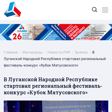
Skip
to
content
Главная
Материалы
Новости ЛНР
Брянка
В
Луганской Народной Республике стартовал региональный
фестиваль-конкурс «Кубок Матусовского»
В Луганской Народной Республике
стартовал региональный фестиваль-
конкурс «Кубок Матусовского»