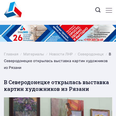
Skip
to
content
Главная
Материалы
Новости ЛНР
Северодонецк
В
Северодонецке открылась выставка картин художников
из Рязани
В Северодонецке открылась выставка
картин художников из Рязани