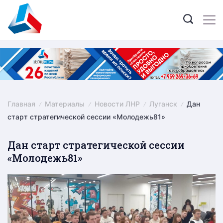
Skip
to
content
Главная
Материалы
Новости ЛНР
Луганск
Дан
старт стратегической сессии «Молодежь81»
Дан старт стратегической сессии
«Молодежь81»