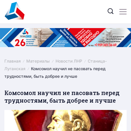
Skip
to
content
Главная
Материалы
Новости ЛНР
Станица-
Луганская
Комсомол научил не пасовать перед
трудностями, быть добрее и лучше
Комсомол научил не пасовать перед
трудностями, быть добрее и лучше