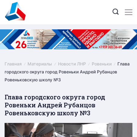
Skip
to
content
Главная
Материалы
Новости ЛНР
Ровеньки
Глава
городского округа город Ровеньки Андрей Рубанцов
Ровеньковскую школу №3
Глава городского округа город
Ровеньки Андрей Рубанцов
Ровеньковскую школу №3