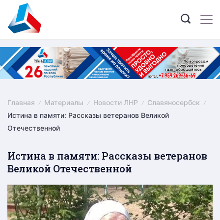
Skip
to
content
Главная
Материалы
Новости ЛНР
Славяносербск
Истина в памяти: Рассказы ветеранов Великой
Отечественной
Истина в памяти: Рассказы ветеранов
Великой Отечественной