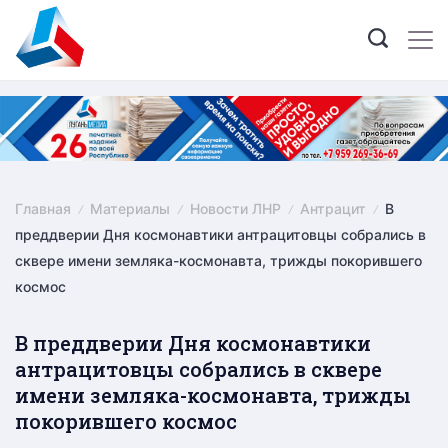
Skip
to
content
Главная
Материалы
Новости ЛНР
Антрацит
В
преддверии Дня космонавтики антрацитовцы собрались в
сквере имени земляка-космонавта, трижды покорившего
космос
В преддверии Дня космонавтики
антрацитовцы собрались в сквере
имени земляка-космонавта, трижды
покорившего космос