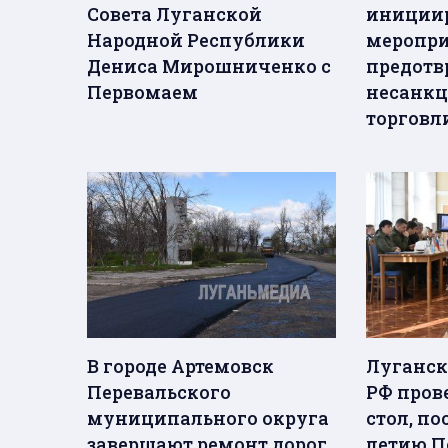
Совета Луганской
иниции
Народной Республики
меропри
Дениса Мирошниченко с
предот
Первомаем
несанк
торговл
В городе Артемовск
Луганск
Перевальского
РФ пров
муниципального округа
стол, п
завершают ремонт дорог
летию П