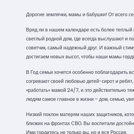
Дорогие землячки, мамы и бабушки! От всего с
Вряд ли в нашем календаре есть более теплый п
светлый родной дом, где всегда выслушают и п
советчик, самый надежный друг. И важный стим
достигаем новых высот, чтобы наши мамы горд
В Год семьи хочется особенно поблагодарить в
согревают своей любовью детей-сирот и ребят,
«работать» мамой 24/7, и это действительно тяж
людям самое главное в жизни – дом, семью, ув
Низкий поклон матерям наших защитников, кото
близких на фронтах СВО. Вы воспитали достойн
Ими гордитесь не только вы, но и вся Россия.