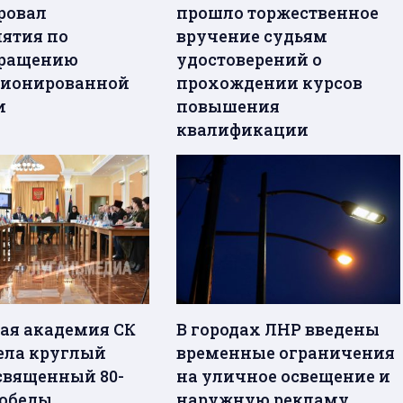
ровал
прошло торжественное
ятия по
вручение судьям
вращению
удостоверений о
ционированной
прохождении курсов
и
повышения
квалификации
ая академия СК
В городах ЛНР введены
ела круглый
временные ограничения
освященный 80-
на уличное освещение и
обеды
наружную рекламу