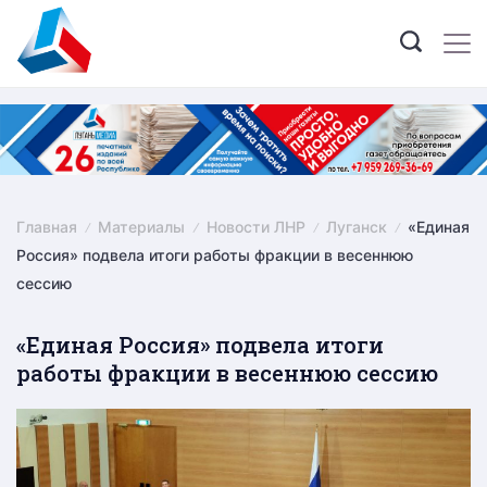
Skip
to
content
Главная
Материалы
Новости ЛНР
Луганск
«Единая
Россия» подвела итоги работы фракции в весеннюю
сессию
«Единая Россия» подвела итоги
работы фракции в весеннюю сессию