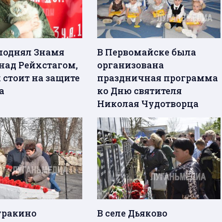
поднял Знамя
В Первомайске была
над Рейхстагом,
организована
 стоит на защите
праздничная программа
а
ко Дню святителя
Николая Чудотворца
уракино
В селе Дьяково