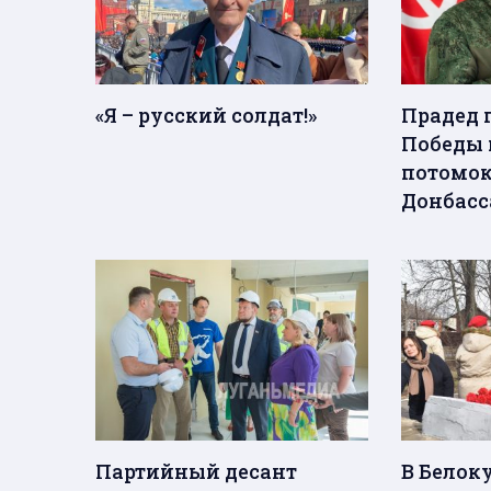
«Я – русский солдат!»
Прадед 
Победы 
потомок
Донбасс
Партийный десант
В Белок