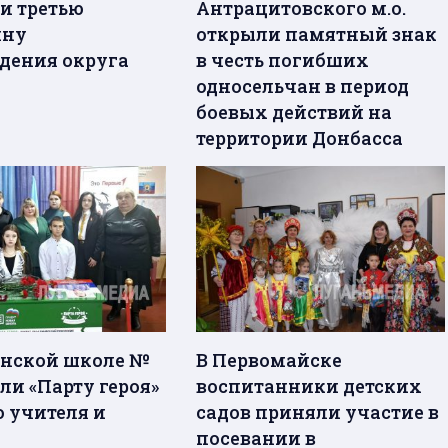
и третью
Антрацитовского м.о.
ину
открыли памятный знак
дения округа
в честь погибших
односельчан в период
боевых действий на
территории Донбасса
нской школе №
В Первомайске
ли «Парту героя»
воспитанники детских
о учителя и
садов приняли участие в
посевании в