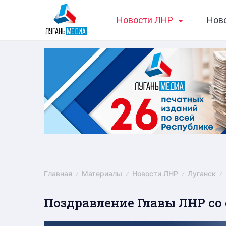
Skip
Новости ЛНР
Нов
to
content
Главная
Материалы
Новости ЛНР
Луганск
Поздравление Главы ЛНР со