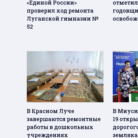
«Единой России»
отметил
проверил ход ремонта
годовщ
Луганской гимназии №
освобож
52
В Красном Луче
В Миуси
завершаются ремонтные
19 откры
работы в дошкольных
дорогог
учреждениях
земляка