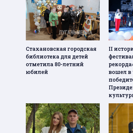
Стахановская городская
II исто
библиотека для детей
фестива
отметила 80-летний
рекорда
юбилей
вошел в
победит
Президе
культур