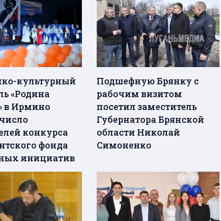
рико-культурный
Подшефную Брянку с
ль «Родина
рабочим визитом
» в Ирмино
посетил заместитель
 число
Губернатора Брянской
елей конкурса
области Николай
нтского фонда
Симоненко
ных инициатив