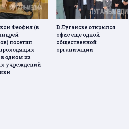
кон Феофил (в
В Луганске открылся
Андрей
офис еще одной
ов) посетил
общественной
 проходящих
организации
 в одном из
ых учреждений
лики