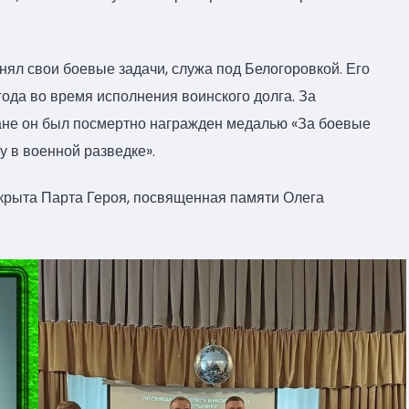
ял свои боевые задачи, служа под Белогоровкой. Его
года во время исполнения воинского долга. За
ане он был посмертно награжден медалью «За боевые
у в военной разведке».
ткрыта Парта Героя, посвященная памяти Олега