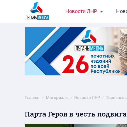
Skip
Новости ЛНР
Нов
to
content
Главная
Материалы
Новости ЛНР
Перевальс
Парта Героя в честь подвиг