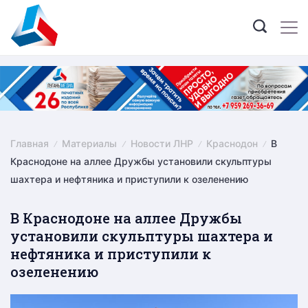
Skip
to
content
Главная
Материалы
Новости ЛНР
Краснодон
В
Краснодоне на аллее Дружбы установили скульптуры
шахтера и нефтяника и приступили к озеленению
В Краснодоне на аллее Дружбы
установили скульптуры шахтера и
нефтяника и приступили к
озеленению