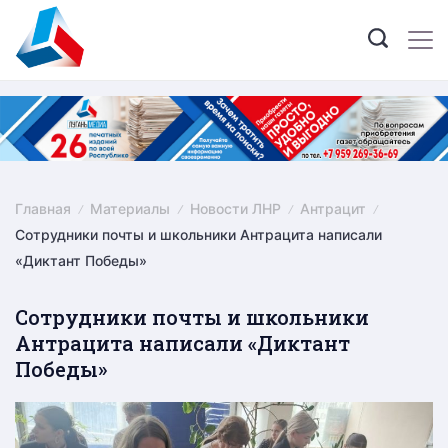
Skip
to
content
Главная
Материалы
Новости ЛНР
Антрацит
Сотрудники почты и школьники Антрацита написали
«Диктант Победы»
Сотрудники почты и школьники
Антрацита написали «Диктант
Победы»