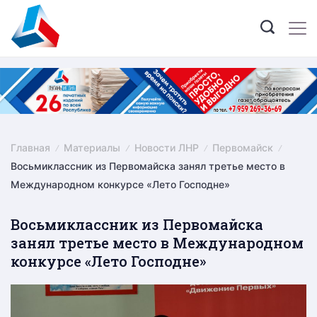
Skip
to
content
Главная
Материалы
Новости ЛНР
Первомайск
Восьмиклассник из Первомайска занял третье место в
Международном конкурсе «Лето Господне»
Восьмиклассник из Первомайска
занял третье место в Международном
конкурсе «Лето Господне»