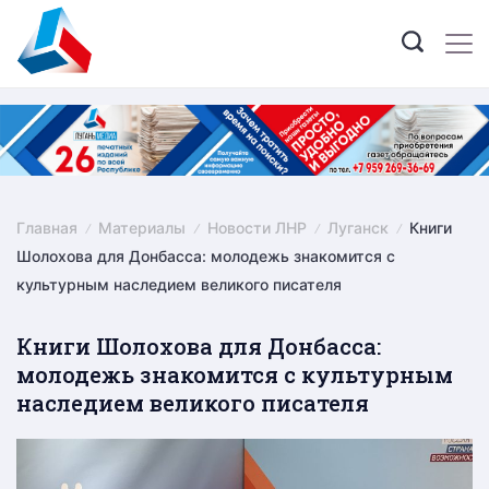
Skip
to
content
Главная
Материалы
Новости ЛНР
Луганск
Книги
Шолохова для Донбасса: молодежь знакомится с
культурным наследием великого писателя
Книги Шолохова для Донбасса:
молодежь знакомится с культурным
наследием великого писателя