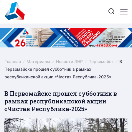
Skip
to
content
Главная
Материалы
Новости ЛНР
Первомайск
В
Первомайске прошел субботник в рамках
республиканской акции «Чистая Республика-2025»
В Первомайске прошел субботник в
рамках республиканской акции
«Чистая Республика-2025»