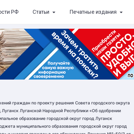
ости РФ
Статьи
Печатные издания
ений граждан по проекту решения Совета городского округа
д Луганск Луганской Народной Республики «Об одобрении
пальное образование городской округ город Луганск
юджета муниципального образования городской округ город
од» и участия граждан в его обсуждении. Решение №1-50/3 от