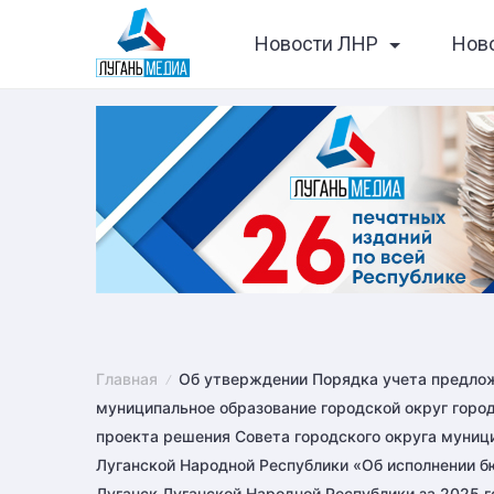
Skip
Новости ЛНР
Нов
to
content
Главная
Об утверждении Порядка учета предлож
муниципальное образование городской округ горо
проекта решения Совета городского округа муници
Луганской Народной Республики «Об исполнении б
Луганск Луганской Народной Республики за 2025 г