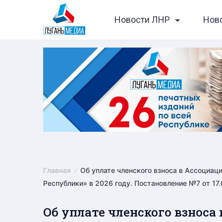
Skip
Новости ЛНР
Нов
to
content
Главная
Об уплате членского взноса в Ассоциа
Республики» в 2026 году. Постановление №7 от 17
Об уплате членского взноса