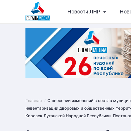
Skip
Новости ЛНР
Нов
to
content
Главная
О внесении изменений в состав муници
инвентаризации дворовых и общественных террито
Кировск Луганской Народной Республики. Постано