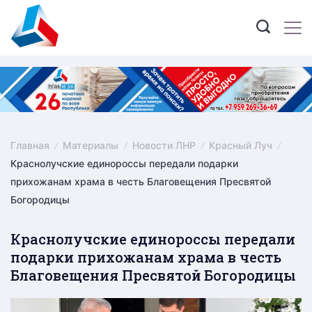
Skip
to
content
Главная
Материалы
Новости ЛНР
Красный Луч
Краснолучские единороссы передали подарки
прихожанам храма в честь Благовещения Пресвятой
Богородицы
Краснолучские единороссы передали
подарки прихожанам храма в честь
Благовещения Пресвятой Богородицы