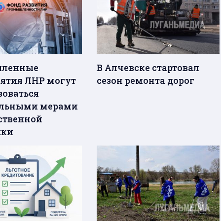
ленные
В Алчевске стартовал
ятия ЛНР могут
сезон ремонта дорог
зоваться
альными мерами
ственной
жки