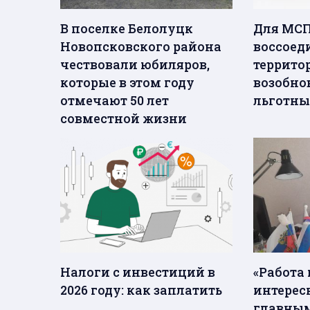
В поселке Белолуцк
Для МС
Новопсковского района
воссое
чествовали юбиляров,
террито
которые в этом году
возобно
отмечают 50 лет
льготны
совместной жизни
Налоги с инвестиций в
«Работа 
2026 году: как заплатить
интересн
главным