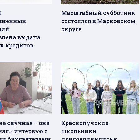
П
Масштабный субботник
диненных
состоялся в Марковском
рий
округе
влена выдача
х кредитов
не скучная – она
Краснолучские
ая»: интервью с
школьники
и бухгалтерами
присоединились к