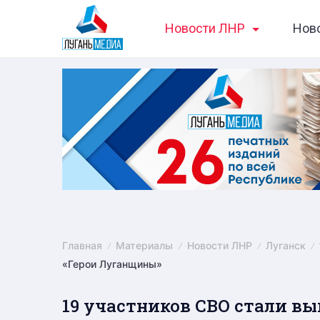
Skip
Новости ЛНР
Нов
to
content
Главная
Материалы
Новости ЛНР
Луганск
«Герои Луганщины»
19 участников СВО стали в