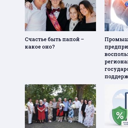
Счастье быть папой –
Промыш
какое оно?
предпри
восполь
регион
государ
поддер