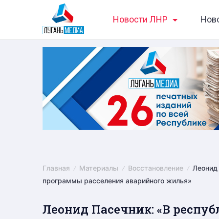
Skip
Новости ЛНР
Нов
to
content
Главная
Материалы
Восстановление
Леонид
программы расселения аварийного жилья»
Леонид Пасечник: «В респу