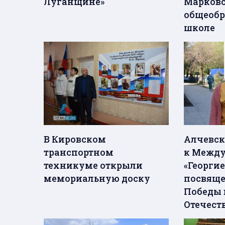
Луганщине»
Марков
общеобр
школе
В Кировском
Алчевск
транспортном
к Между
техникуме открыли
«Георгие
мемориальную доску
посвяще
Победы 
Отечест