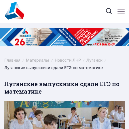
Skip
to
content
Главная
Материалы
Новости ЛНР
Луганск
Луганские выпускники сдали ЕГЭ по математике
Луганские выпускники сдали ЕГЭ по
математике