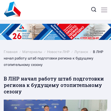
Skip
to
content
Главная
Материалы
Новости ЛНР
Луганск
В ЛНР
начал работу штаб подготовки региона к будущему
отопительному сезону
В ЛНР начал работу штаб подготовки
региона к будущему отопительному
сезону