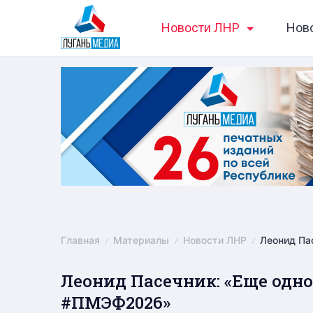
Skip
Новости ЛНР
Нов
to
content
Главная
Материалы
Новости ЛНР
Леонид Па
Леонид Пасечник: «Еще одн
#ПМЭФ2026»