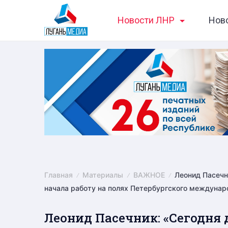
Skip
Новости ЛНР
Нов
to
content
Главная
Материалы
ВАЖНОЕ
Леонид Пасечн
начала работу на полях Петербургского междунар
Леонид Пасечник: «Сегодня